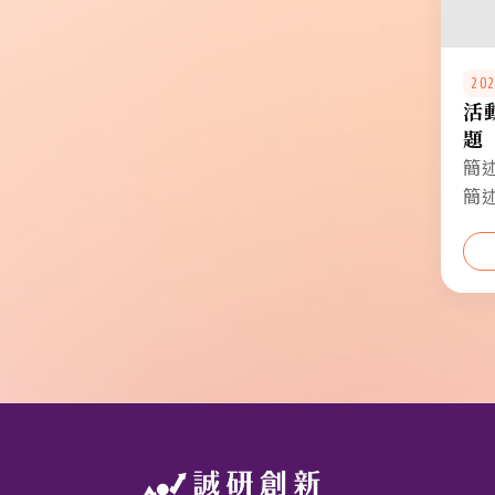
202
活
題
簡
簡