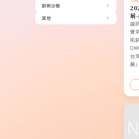
202
創新沙龍
2
展
其他
誠
覺
拓
OM
台
展